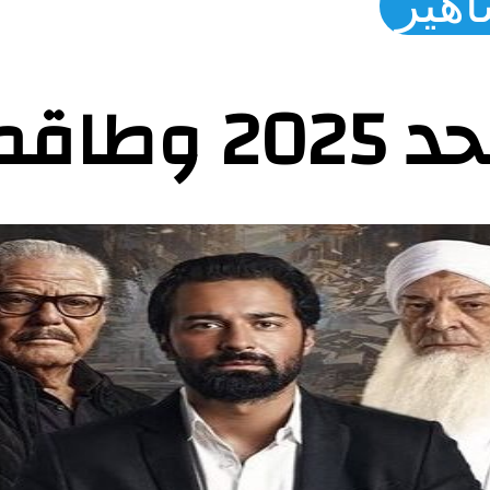
اهير
 العمل