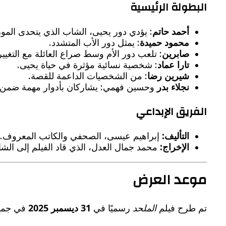
البطولة الرئيسية
أحمد حاتم
: يؤدي دور يحيى، الشاب الذي يتحدى المور
محمود حميدة
: يمثل دور الأب المتشدد.
صابرين
: تلعب دور الأم وسط صراع العائلة مع التغيير
تارا عماد
: شخصية نسائية مؤثرة في حياة يحيى.
شيرين رضا
: من الشخصيات الداعمة للقصة.
نجلاء بدر
وحسين فهمي: يشاركان بأدوار مهمة ضمن أ
الفريق الإبداعي
التأليف:
إبراهيم عيسى، الصحفي والكاتب المعروف.
الإخراج:
محمد جمال العدل، الذي قاد الفيلم إلى الش
موعد العرض
تم طرح فيلم
الملحد
رسميًا في
31 ديسمبر 2025
في جميع