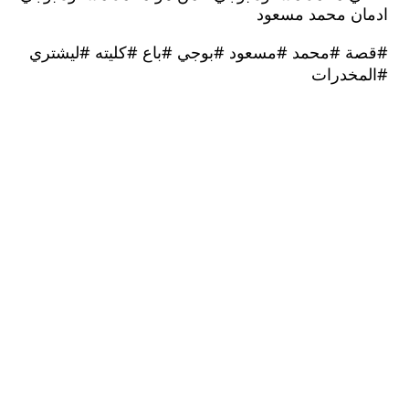
ن محمد مسعود
 #محمد #مسعود #بوجي #باع #كليته #ليشتري
خدرات