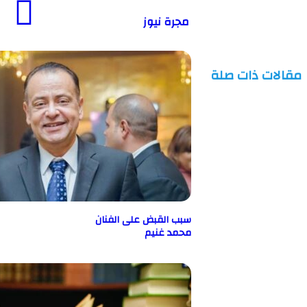
مجرة نيوز
ت ذات صلة
سبب القبض على الفنان
محمد غنيم