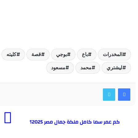
لمخدرات
باع
بوجي
قصة
كليته
يشتري
محمد
مسعود
كم عمر سما كامل ملكة جمال مصر 2025؟