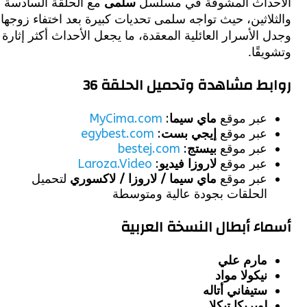
داث المشوقة في مسلسل
سلمى
مع الحلقة السادسة
اثين، حيث تواجه سلمى تحديات كبيرة بعد اختفاء زوجها
الأسرار العائلية المعقدة، ما يجعل الأحداث أكثر إثارة
قًا.
ط مشاهدة وتحميل الحلقة 36
عبر موقع
ماي سيما
:
MyCima.com
عبر موقع
إيجي بست
:
egybest.com
عبر موقع
بيستج
:
bestej.com
عبر موقع
لاروزا فيديو
:
Laroza.Video
عبر موقع
ماي سيما / لاروزا / لاكسوري
لتحميل
الحلقات بجودة عالية ومتوسطة
ء أبطال النسخة العربية
مارم علي
نيكولا مواد
ستيفاني أتاله
لوبريكا تيكلا