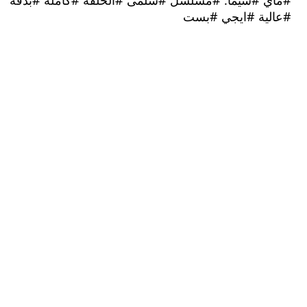
 #سيما. #مسلسل #سلمى #الحلقة #كاملة #بدقة
ية #ايجي #بست