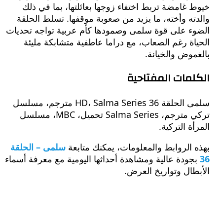
غامضة تربط اختفاء زوجها بعائلتها، بما في ذلك
ه وأخته، ما يزيد من صعوبة موقفها. تسلط الحلقة
ء على قوة سلمى وصمودها كأم عربية تواجه تحديات
ة رغم الصعاب، مع دراما عاطفية متشابكة مليئة
وض والخيانة.
مات المفتاحية
سلمى الحلقة 36 HD، Salma Series مترجم، مسلسل
تركي مترجم، Salma Series تحميل، MBC، مسلسل
ة التركية.
الروابط والمعلومات، يمكنك متابعة
سلمى – الحلقة
ودة عالية ومشاهدة أحداثها اليومية مع معرفة أسماء
ال وتواريخ العرض.