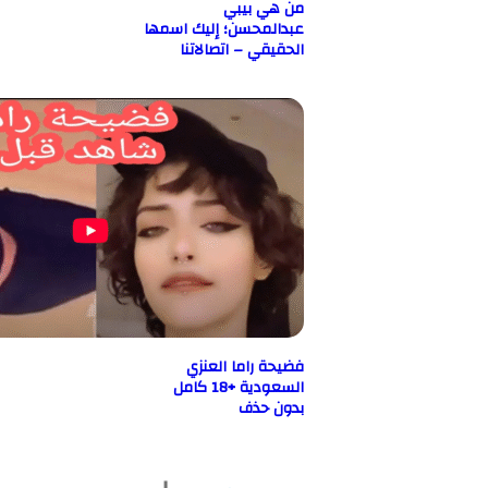
من هي بيبي
عبدالمحسن؛ إليك اسمها
الحقيقي – اتصالاتنا
فضيحة راما العنزي
السعودية +18 كامل
بدون حذف