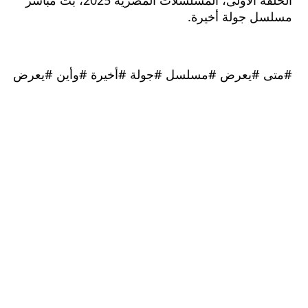
الحلقة الأولى، المسلسلات المصرية 2025، بث مباشر
ل جولة أخيرة.
 #يعرض #مسلسل #جولة #أخيرة #وأين #يعرض