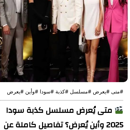
 #يعرض #مسلسل #كذبة #سودا #وأين #يعرض
تى يُعرض مسلسل كذبة سودا
2025 وأين يُعرض؟ تفاصيل كاملة عن