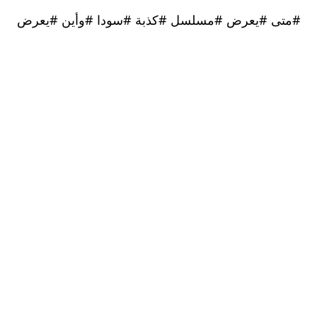
 #يعرض #مسلسل #كذبة #سودا #وأين #يعرض