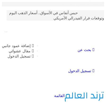
أغسطس 7 2026
حكم قضائي يهز مواقع التواصل: المؤبد غيابيًا لـ
الترندات
فود” بتهمة تهريب المخدرات
إضافة عمود جانبي
بحث عن
مقال عشوائي
تسجيل الدخول
تسجيل الدخول
 العالم
القائمة