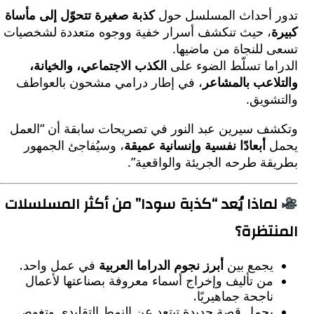
 أحداث المسلسل حول
كذبة صغيرة تتحوّل إلى مأساة
، حيث تنكشف أسرار خفية ووجوه متعددة لشخصيات
 للنجاة من ماضيها.
اما تسلّط الضوء على
الكذب الاجتماعي، والخيانة،
لاعب بالمشاعر
، في إطار درامي مشحون بالعواطف
شويق.
ف سيرين عبد النور في تصريحات سابقة أن “العمل
ل
أبعادًا نفسية وإنسانية عميقة
، وسيُفاجئ الجمهور
ة طرحه الجريئة والواقعية”.
ماذا يُعد “كذبة سودا” من أكثر المسلسلات
تظرة؟
يجمع بين
أبرز نجوم الدراما العربية
في عمل واحد.
من تأليف وإخراج أسماء معروفة بصناعتها لأعمال
ناجحة جماهيريًا.
يحمل قصة جديدة تبتعد عن النمط التقليدي وتغوص