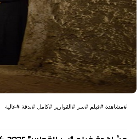
#مشاهدة #فيلم #سر #القوارير #كامل #بدقة #عالية