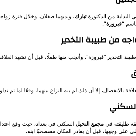
 البداية من الدكتورة
تبارك
، ولديهما طفلان. وخلال فترة زوا
باسم
“فيروزة”
.
جه من طبيبة التخدير
بة التخدير “فيروزة”، وأنجب منها طفلًا، قبل أن تشهد العلاقة
ق
بالانفصال، إلا أن ذلك لم ينهِ النزاع بينهما، وفقًا لما تم تداول
السكني
شقة طليقته في
مجمع النخيل
السكني في بغداد، حيث وقع اعتداء 
على وجهها، قبل أن يغادر المكان مصطحبًا ابنه.