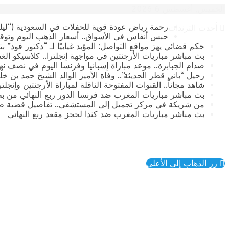
الخميس, أغسطس 6 2026
رحمة رياض عودة قوية للحفلات في السعودية (“ليلة
أحدث الترندات
حبس أنفاس في الأسواق.. أسعار الذهب اليوم وتوقع
حكم قضائي يهز مواقع التواصل: المؤبد غيابيًا لـ “دكتور فود” 
بث مباشر مباريات الأرجنتين في مواجهة إنجلترا.. كلاسيكو الغ
صدام الجبابرة.. موعد مباراة إسبانيا وفرنسا اليوم في نصف نهائي كأس العالم 2026 وال
رحيل “باني قطر الحديثة”.. وفاة الأمير الوالد الشيخ حمد بن خليفة آ
​شاهد مجاناً.. القنوات المفتوحة الناقلة لمباراة الأرجنتين وإنجل
بث مباشر مباريات المغرب ضد فرنسا الدور ربع النهائي من بطولة
من شريكة في مركز تجميل إلى المستشفى.. تفاصيل قضية طب
بث مباشر مباريات المغرب ضد كندا لحجز مقعد ربع النهائي
زر الذهاب إلى الأعلى