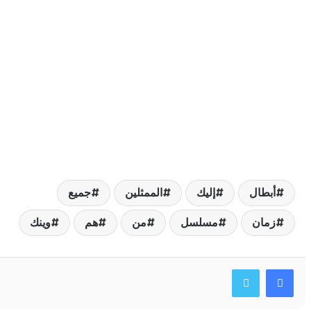
بطال
إليك
الممثلين
جميع
مان
مسلسل
من
هم
وينك