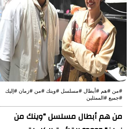
#هم #أبطال #مسلسل #وينك #من #زمان #إليك
ع #الممثلين
هم أبطال مسلسل “وينك من