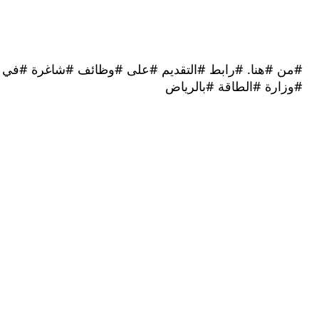
#هنا. #رابط #التقديم #على #وظائف #شاغرة #في
رة #الطاقة #بالرياض