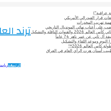
 عراقية”)
ات قرار الفيدرالي الأمريكي
بتهمة تهريب المخدرات
ترند العا
ضب على أعتاب نهائي المونديال التاريخي
قنوات الناقلة والتشكيل
ل ثاني عن عمر ناهز 74 عاماً
ترا اليوم وموعد اللقاء والتشكيل
 كأس العالم 2026™
يب أسنان هزت الرأي العام في العراق
الرئيسية
رياضة