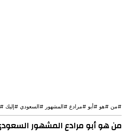
#من #هو #أبو #مرادع #المشهور #السعودي #إليك #ت
من هو أبو مرادع المشهور السعودي