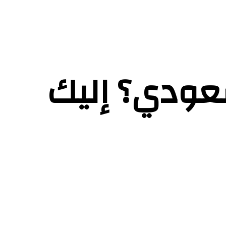
عودي؟ إليك