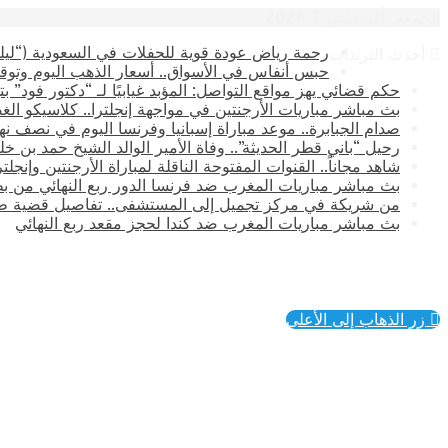
الجمعة, أغسطس 7 2026
رحمة رياض عودة قوية للحفلات في السعودية (“ليلة
أحدث الترندات
حبس أنفاس في الأسواق.. أسعار الذهب اليوم وتوقع
حكم قضائي يهز مواقع التواصل: المؤبد غيابيًا لـ “دكتور فود” 
بث مباشر مباريات الأرجنتين في مواجهة إنجلترا.. كلاسيكو الغ
صدام الجبابرة.. موعد مباراة إسبانيا وفرنسا اليوم في نصف نهائي كأس العالم 2026 وال
رحيل “باني قطر الحديثة”.. وفاة الأمير الوالد الشيخ حمد بن خليفة آ
​شاهد مجاناً.. القنوات المفتوحة الناقلة لمباراة الأرجنتين وإنجل
بث مباشر مباريات المغرب ضد فرنسا الدور ربع النهائي من بطولة
من شريكة في مركز تجميل إلى المستشفى.. تفاصيل قضية طب
بث مباشر مباريات المغرب ضد كندا لحجز مقعد ربع النهائي
زر الذهاب إلى الأعلى