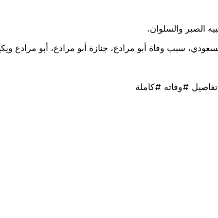
يه الصبر والسلوان.
لسعودي، سبب وفاة أبو مرادع، جنازة أبو مرادع، أبو مرادع ويكيب
فاصيل #وفاته #كاملة