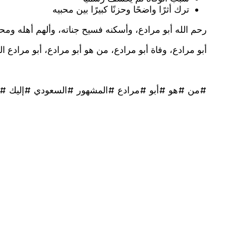
ترك أثرًا واضحًا وحزنًا كبيرًا بين محبيه
رحم الله أبو مرادع، وأسكنه فسيح جناته، وألهم أهله ومحب
أبو مرادع، وفاة أبو مرادع، من هو أبو مرادع، أبو مرادع ا
#من #هو #أبو #مرادع #المشهور #السعودي #إليك #ت