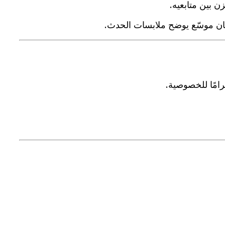
 بين متابعيه.
يان موسّع يوضح ملابسات الحدث.
امًا للخصوصية.