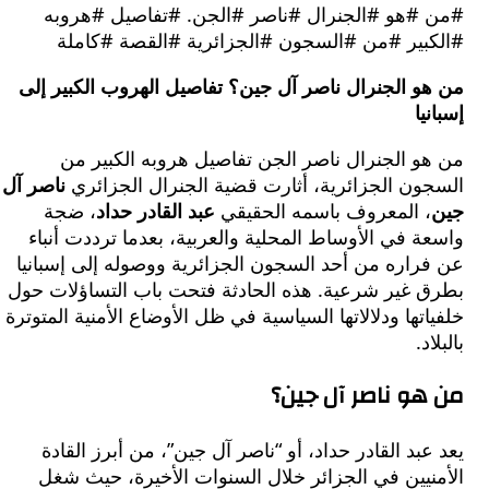
#هو #الجنرال #ناصر #الجن. #تفاصيل #هروبه
بير #من #السجون #الجزائرية #القصة #كاملة
و الجنرال ناصر آل جين؟ تفاصيل الهروب الكبير إلى
يا
و الجنرال ناصر الجن تفاصيل هروبه الكبير من
ون الجزائرية، أثارت قضية الجنرال الجزائري
ناصر آل
 المعروف باسمه الحقيقي
عبد القادر حداد
، ضجة
 في الأوساط المحلية والعربية، بعدما ترددت أنباء
راره من أحد السجون الجزائرية ووصوله إلى إسبانيا
 غير شرعية. هذه الحادثة فتحت باب التساؤلات حول
تها ودلالاتها السياسية في ظل الأوضاع الأمنية المتوترة
د.
و ناصر آل جين؟
بد القادر حداد، أو “ناصر آل جين”، من أبرز القادة
يين في الجزائر خلال السنوات الأخيرة، حيث شغل