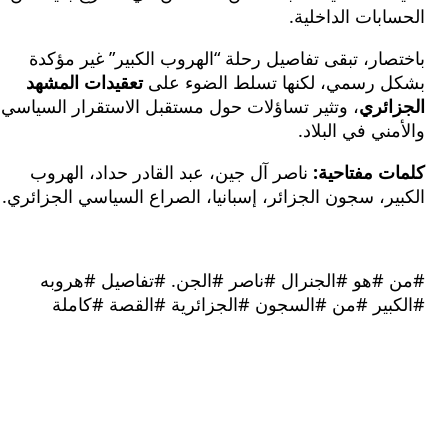
بات الداخلية.
ار، تبقى تفاصيل رحلة “الهروب الكبير” غير مؤكدة
 رسمي، لكنها تسلط الضوء على
تعقيدات المشهد
ائري
، وتثير تساؤلات حول مستقبل الاستقرار السياسي
ني في البلاد.
ت مفتاحية:
ناصر آل جين، عبد القادر حداد، الهروب
ر، سجون الجزائر، إسبانيا، الصراع السياسي الجزائري.
#هو #الجنرال #ناصر #الجن. #تفاصيل #هروبه
بير #من #السجون #الجزائرية #القصة #كاملة