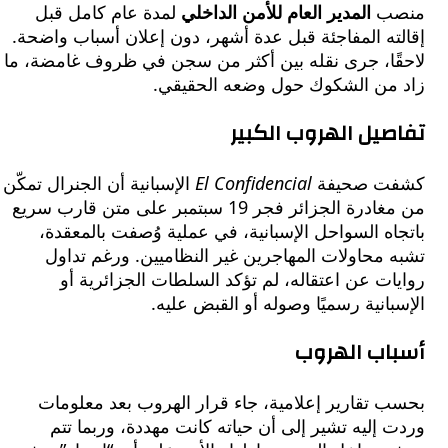
ب
المدير العام للأمن الداخلي
لمدة عام كامل قبل
ه المفاجئة قبل عدة أشهر، دون إعلان أسباب واضحة.
ًا، جرى نقله بين أكثر من سجن في ظروف غامضة، ما
من الشكوك حول وضعه الحقيقي.
يل الهروب الكبير
ت صحيفة
El Confidencial
الإسبانية أن الجنرال تمكّن
من مغادرة الجزائر فجر 19 سبتمبر على متن قارب سريع
ه السواحل الإسبانية، في عملية وُصفت بالمعقدة،
محاولات المهاجرين غير النظاميين. ورغم تداول
ت عن اعتقاله، لم تؤكد السلطات الجزائرية أو
انية رسميًا وصوله أو القبض عليه.
اب الهروب
 تقارير إعلامية، جاء قرار الهروب بعد معلومات
إليه تشير إلى أن حياته كانت مهددة، وربما تتم