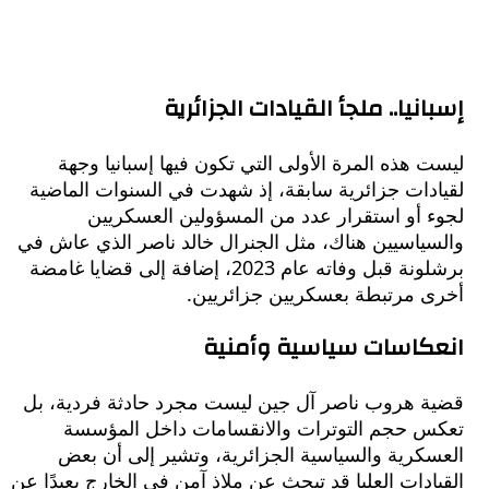
نيا.. ملجأ القيادات الجزائرية
هذه المرة الأولى التي تكون فيها إسبانيا وجهة
دات جزائرية سابقة، إذ شهدت في السنوات الماضية
 أو استقرار عدد من المسؤولين العسكريين
ياسيين هناك، مثل الجنرال خالد ناصر الذي عاش في
برشلونة قبل وفاته عام 2023، إضافة إلى قضايا غامضة
 مرتبطة بعسكريين جزائريين.
كاسات سياسية وأمنية
 هروب ناصر آل جين ليست مجرد حادثة فردية، بل
 حجم التوترات والانقسامات داخل المؤسسة
كرية والسياسية الجزائرية، وتشير إلى أن بعض
دات العليا قد تبحث عن ملاذ آمن في الخارج بعيدًا عن