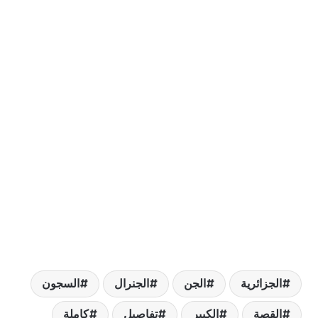
لجزائرية
الجن
الجنرال
السجون
لقصة
الكبير
تفاصيل
كاملة