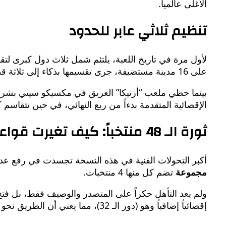
الأغلى عالمياً.
​تنظيم ثلاثي عابر للحدود
​لأول مرة في تاريخ اللعبة، يلتئم شمل ثلاث دول كبرى ل
على 16 مدينة مستضيفة، جرى تقسيمها بذكاء إلى ثلاثة قطاعات جغرافية (شرقية، ووسطى، وغربية) لتقليص مسافات السفر وضمان راحة المنتخبات والجمهور.
الإقصائية المتقدمة بدءاً من ربع النهائي، في حين تتقاسم كندا والمكسيك
​ثورة الـ 48 منتخباً: كيف تغيرت قواعد اللعبة؟
​أكبر التحولات الفنية في هذه النسخة تجسدت في رفع عدد 
مجموعة
تضم كل منها 4 منتخبات.
​ولم يعد التأهل حكراً على المتصدر والوصيف فقط، بل فتح
إقصائياً إضافياً وهو (دور الـ 32)، مما يعني أن الطريق نحو الكأس الذهبية بات يتطلب خوض 8 مباريات شاقة بدلاً من 7.