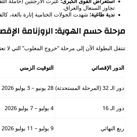
استعراض القوى الكبرى:
عبّرت الأرجنتين (حاملة الل
تجاوز السنغال والعراق.
ندية طاغية:
شهدت الجولات الختامية إثارة بالغة، كالفوز العريض لبلجيكا على نيوزيلندا 
​مرحلة حسم الهوية: الروزنامة الإقصا
​تنتقل البطولة الآن إلى مرحلة “خروج المغلوب” التي لا تع
الدور الإقصائي
التوقيت الزمني
دور الـ 32 (المرحلة المستحدثة)
28 يونيو – 3 يوليو 2026
دور الـ 16
4 يوليو – 7 يوليو 2026
ربع النهائي
9 يوليو – 11 يوليو 2026