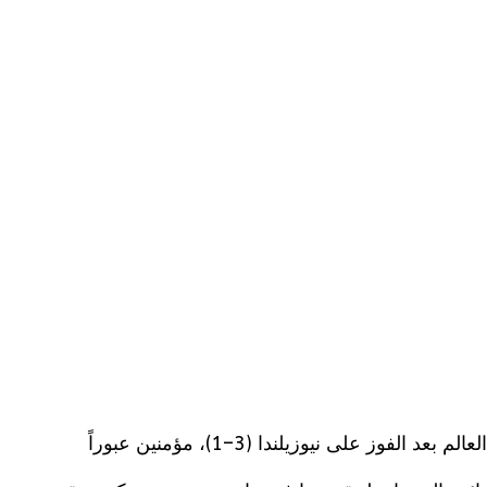
نجح الفراعنة في كسر العقدة التاريخية وتحقيق أول انتصار لهم على الإطلاق في سجلات كأس العالم بعد الفوز على نيوزيلندا (3–1)، مؤمنين عبوراً