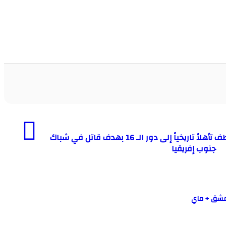
في سيناريو دراماتيكي.. كندا تخطف تأهلاً تاريخياً إلى دور الـ 16 بهدف قاتل في شباك
جنوب إفريقيا
 6 مجانا “قصة عشق + ماي