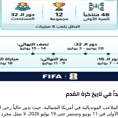
اعب المونديالية في أمريكا الشمالية، حيث تدور حالياً رحى ال
العالم FIFA 2026™. هذه البطولة، الت