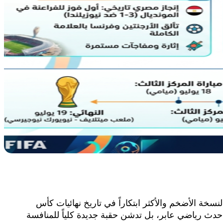
نسخة الأضخم والأكثر ابتكاراً في تاريخ نهائيات كأس
ي انطلقت شرارتها الأولى في 11 يونيو وتستمر حتى 19 يوليو 2026، لا تمثل مجرد حدث رياضي عابر، بل تدشن حقبة جديدة كلياً للمنافسة