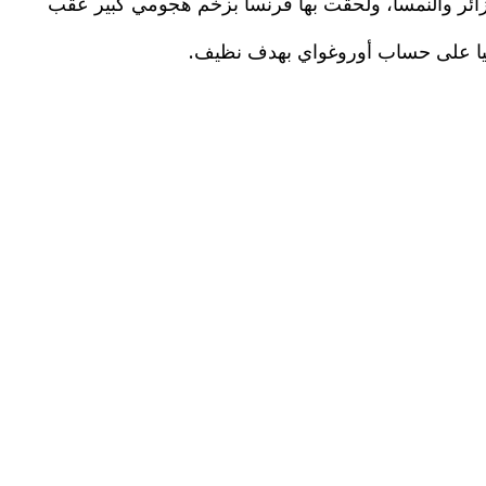
لجزائر والنمسا، ولحقت بها فرنسا بزخم هجومي كبير عقب