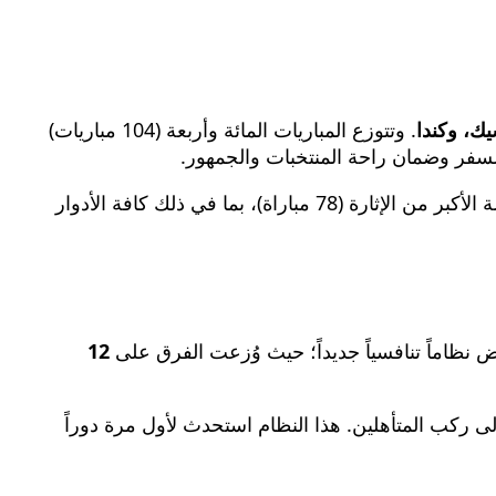
يك، وكندا
. وتتوزع المباريات المائة وأربعة (104 مباريات)
​بينما حظي ملعب “أزتيكا” العريق في مكسيكو سيتي بشرف استضافة الافتتاح التاريخي، تستأثر الملاعب الأمريكية بالحصة الأكبر من الإثارة (78 مباراة)، بما في ذلك كافة الأدوار
12
ى ركب المتأهلين. هذا النظام استحدث لأول مرة دوراً