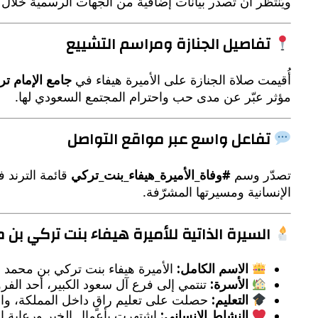
ويُنتظر أن تصدر بيانات إضافية من الجهات الرسمية خلال ال
تفاصيل الجنازة ومراسم التشييع
أُقيمت صلاة الجنازة على الأميرة هيفاء في
جامع الإمام تر
مؤثر عبّر عن مدى حب واحترام المجتمع السعودي لها.
تفاعل واسع عبر مواقع التواصل
تصدّر وسم
#وفاة_الأميرة_هيفاء_بنت_تركي
قائمة الترند 
الإنسانية ومسيرتها المشرّفة.
السيرة الذاتية للأميرة هيفاء بنت تركي بن 
الاسم الكامل:
الأميرة هيفاء بنت تركي بن محمد ب
الأسرة:
تنتمي إلى فرع آل سعود الكبير، أحد الفروع
التعليم:
حصلت على تعليم راقٍ داخل المملكة، واهتم
النشاط الإنساني:
اشتهرت بأعمال الخير ورعاية الج